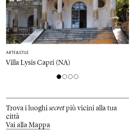
ARTE&STILE
LU
Villa Lysis Capri (NA)
Il
Trova i luoghi
secret
più vicini alla tua
città
Vai alla Mappa