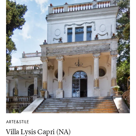
ARTE&STILE
DE
Villa Lysis Capri (NA)
M