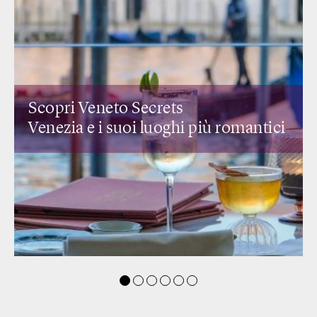
Scopri Lombardia Secrets
I ristoranti di design
e i rooftop c
mantici
vista