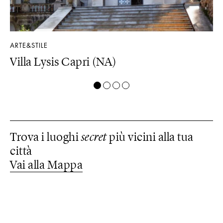
ARTE&STILE
LU
Villa Lysis Capri (NA)
Il
Trova i luoghi
secret
più vicini alla tua
città
Vai alla Mappa