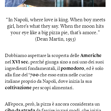
In Napoli, where love is king. When boy meets
girl, here’s what they say. When the moon hits
your eye like a big pizza pie, that’s amore.
(Dean Martin, 1953)
Dobbiamo aspettare la scoperta delle
Americhe
nel
XVI sec.
perché giunga sino a noi uno dei suoi
ingredienti fondamentali, il
pomodoro
, ed è solo
alla fine del
‘700
che esso entra nelle cucine
italiane proprio da Napoli, dove inizia la sua
coltivazione
per scopi alimentari.
All’epoca, però, la pizza è ancora considerata un
cibo da strada
da farcire in vari modi, che inizia