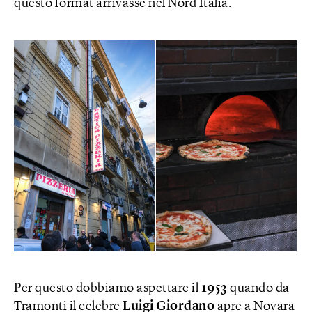
questo format arrivasse nel Nord Italia.
Per questo dobbiamo aspettare il
1953
quando da
Tramonti il celebre
Luigi Giordano
apre a Novara