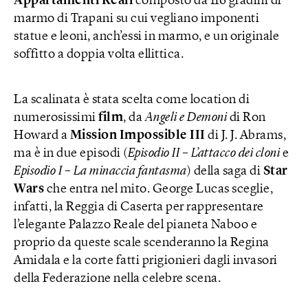
Appartamenti Reali
composto da 116 gradini di
marmo di Trapani su cui vegliano imponenti
statue e leoni, anch’essi in marmo, e un originale
soffitto a doppia volta ellittica.
La scalinata è stata scelta come location di
numerosissimi
film
, da
Angeli e Demoni
di Ron
Howard a
Mission
Impossible III
di J. J. Abrams,
ma è in due episodi (
Episodio II – L’attacco dei cloni
e
Episodio I – La minaccia fantasma
) della saga di
Star
Wars
che entra nel mito. George Lucas sceglie,
infatti, la Reggia di Caserta per rappresentare
l’elegante Palazzo Reale del pianeta Naboo e
proprio da queste scale scenderanno la Regina
Amidala e la corte fatti prigionieri dagli invasori
della Federazione nella celebre scena.