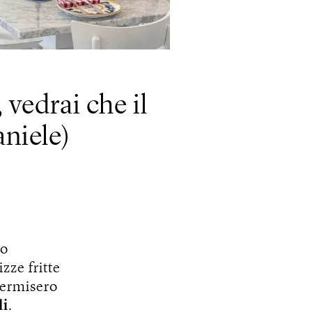
vedrai che il
niele)
do
zze fritte
permisero
li
.