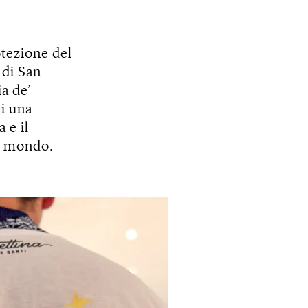
otezione del
a
di San
ia de’
di una
a e il
il mondo.