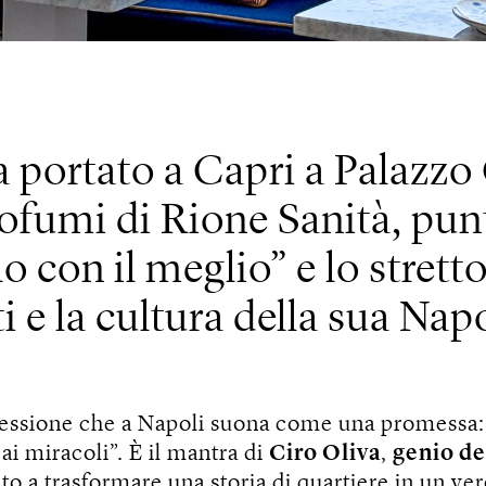
 portato a Capri a Palazzo 
profumi di Rione Sanità, pu
lo con il meglio” e lo stret
ti e la cultura della sua Napo
ressione che a Napoli suona come una promessa:
 ai miracoli”. È il mantra di
Ciro Oliva
,
genio de
ito a trasformare una storia di quartiere in un ve