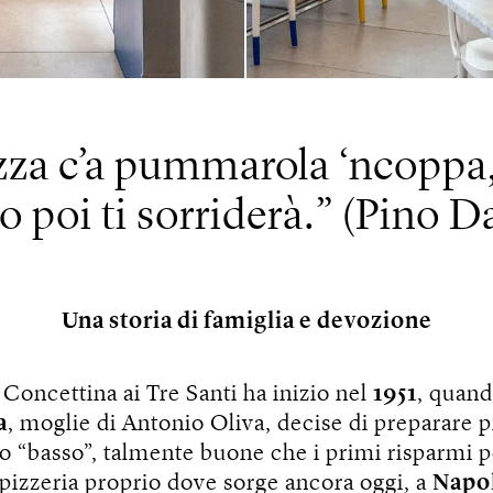
izza c’a pummarola ‘ncoppa, 
poi ti sorriderà.
(Pino Da
Una storia di famiglia e devozione
i Concettina ai Tre Santi ha inizio nel
1951
, quan
a
, moglie di Antonio Oliva, decise di preparare pi
uo “basso”, talmente buone che i primi risparmi 
a pizzeria proprio dove sorge ancora oggi, a
Napo