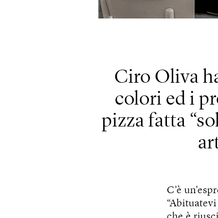
Ciro Oliva ha
colori ed i 
pizza fatta “so
ar
C’è un’esp
“Abituatevi
che è riusc