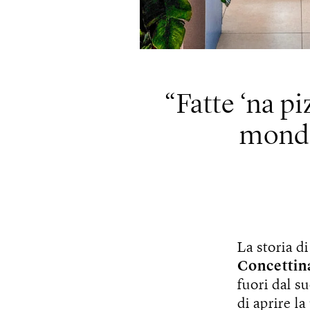
Fatte ‘na p
mondo 
La storia d
Concettin
fuori dal s
di aprire l