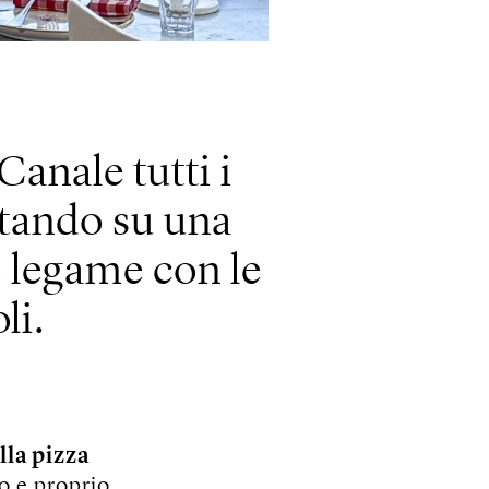
Canale tutti i
ntando su una
to legame con le
li.
lla pizza
ro e proprio