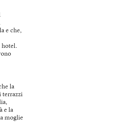
l
a
a e che,
 hotel.
arono
che la
 terrazzi
ia,
à e la
la moglie