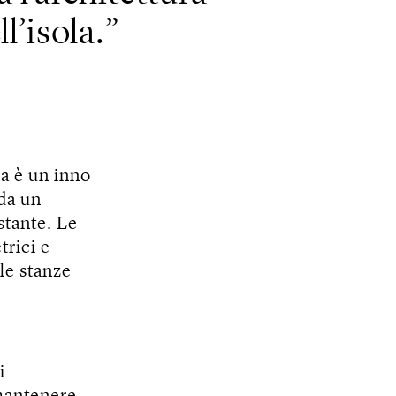
l’isola.
va è un inno
da un
stante. Le
trici e
 le stanze
i