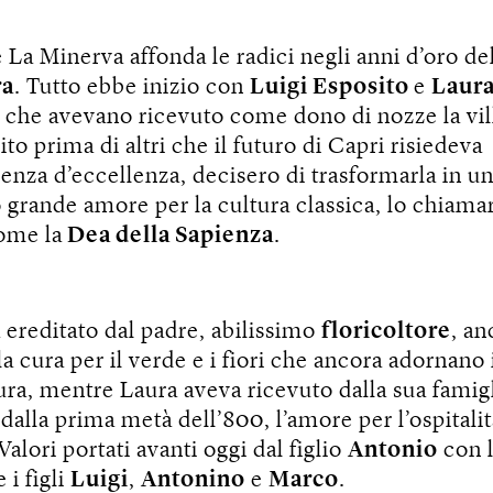
e La Minerva affonda le radici negli anni d’oro de
ra
. Tutto ebbe inizio con
Luigi Esposito
e
Laur
che avevano ricevuto come dono di nozze la vill
to prima di altri che il futuro di Capri risiedeva
ienza d’eccellenza, decisero di trasformarla in un
ro grande amore per la cultura classica, lo chiam
ome la
Dea della Sapienza
.
 ereditato dal padre, abilissimo
floricoltore
, an
la cura per il verde e i fiori che ancora adornano i
tura, mentre Laura aveva ricevuto dalla sua famigl
 dalla prima metà dell’800, l’amore per l’ospitalit
 Valori portati avanti oggi dal figlio
Antonio
con 
 i figli
Luigi
,
Antonino
e
Marco
.