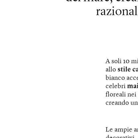
razional
A soli 10 m
allo
stile 
bianco acce
celebri
mai
floreali ne
creando un 
Le ampie ar