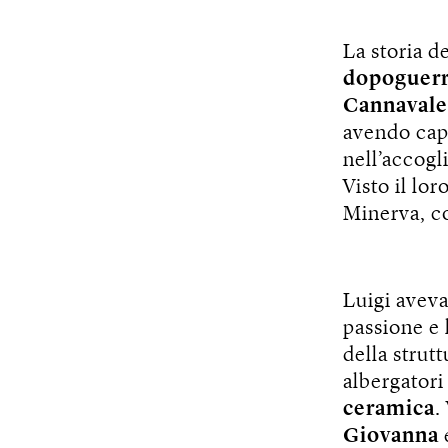
La storia d
dopoguer
Cannavale
avendo capi
nell’accogl
Visto il lo
Minerva, c
Luigi aveva
passione e 
della strut
albergatori
ceramica
.
Giovanna
e