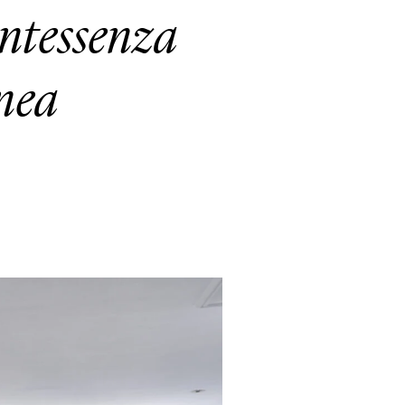
intessenza
anea